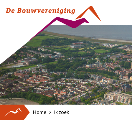
Ik huur
Ik zo
Reparatieverzoek
Woning
Gegevens wijzigen
Woning
Huur betalen
Nieuwb
Huur opzeggen
Wijken
Huur opzeggen
Woonc
Toeko
Medehuurderschap
Senior
Woningruil
Home
Ik zoek
BetereBuurtFonds
Overlast melden