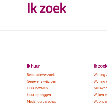
Ik zoek
Onderhoudsprojecten
Periodiek onderhoud
Comfort+woning
Zonnepanelen
Energielabel
Keukenvervanging
Veranderingen aanbrengen in je
woning
Ik huur
Ik zoe
Reparatieverzoek
Woning 
Gegevens wijzigen
Woning 
Huur betalen
Nieuwbo
Huur opzeggen
Wijken 
Medehuurderschap
Woonce