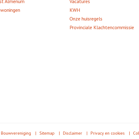
st Almenum
Vacatures
nwoningen
KWH
Onze huisregels
Provinciale Klachtencommissie
 Bouwvereniging
Sitemap
Disclaimer
Privacy en cookies
Co