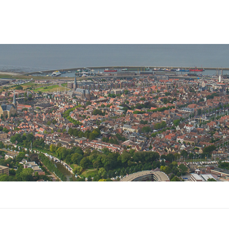
ek
Over ons
 zoeken
De Bouwvereniging
 geaccepteerd
Actueel
ouwprojecten
Publicaties
 en dorpen
Jaarverslagen
entrum Almenum
Visitatierapport
mst Almenum
Ondernemingsplan
enwoningen
Persberichten
Prestatieafspraken
Investeringsstatuut