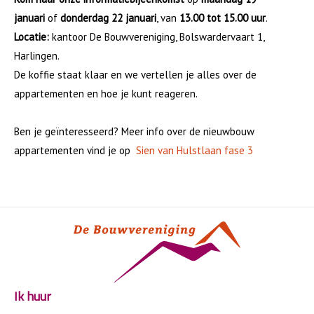
Actueel
januari
of
donderdag 22 januari
, van
13.00 tot 15.00 uur
.
Publicaties
Locatie:
kantoor De Bouwvereniging, Bolswardervaart 1,
Jaarverslagen
Harlingen.
Visitatierapport
De koffie staat klaar en we vertellen je alles over de
Ondernemingsplan
appartementen en hoe je kunt reageren.
Persberichten
Prestatieafspraken
Ben je geïnteresseerd? Meer info over de nieuwbouw
Investeringsstatuut
appartementen vind je op
Sien van Hulstlaan fase 3
Reglementen en codes
Privacystatement
Vacatures
KWH
Onze huisregels
Provinciale Klachtencommissie
Klachtenformulier
Ik huur
De Bouwvereniging