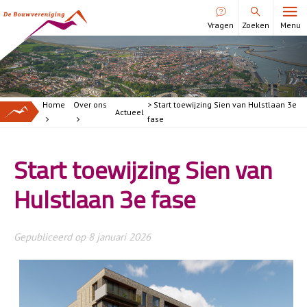
Vragen
Zoeken
Menu
Ik huur
Reparatieverzoek
Gegevens wijzigen
Home
Over ons
> Start toewijzing Sien van Hulstlaan 3e
Actueel
fase
Huur betalen
Huur opzeggen
Start toewijzing Sien van
Huur opzeggen
Medehuurderschap
Hulstlaan 3e fase
Woningruil
BetereBuurtFonds
Gepubliceerd op
8 januari 2026
Overlast melden
Onderhoudsprojecten
Periodiek onderhoud
Comfort+woning