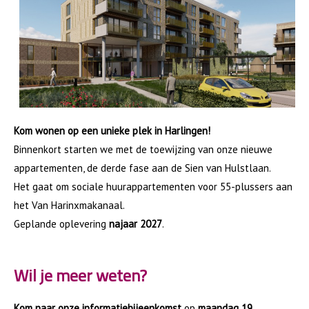
Zonnepanelen
Energielabel
Keukenvervanging
Veranderingen aanbrengen in je woning
Ik zoek
Woning zoeken
Kom wonen op een unieke plek in Harlingen!
Woning geaccepteerd
Binnenkort starten we met de toewijzing van onze nieuwe
Nieuwbouwprojecten
appartementen, de derde fase aan de Sien van Hulstlaan.
Wijken en dorpen
Het gaat om sociale huurappartementen voor 55-plussers aan
Wooncentrum Almenum
het Van Harinxmakanaal.
Toekomst Almenum
Geplande oplevering
najaar 2027
.
Seniorenwoningen
Over ons
Wil je meer weten?
De Bouwvereniging
Kom naar onze informatiebijeenkomst
op
maandag 19