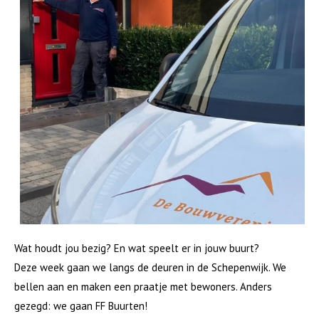
Zonnepanelen
Energielabel
Keukenvervanging
Veranderingen aanbrengen in je woning
Ik zoek
Woning zoeken
Woning geaccepteerd
Nieuwbouwprojecten
Wijken en dorpen
Wooncentrum Almenum
Toekomst Almenum
Seniorenwoningen
Wat houdt jou bezig? En wat speelt er in jouw buurt?
Deze week gaan we langs de deuren in de Schepenwijk. We
Over ons
bellen aan en maken een praatje met bewoners. Anders
De Bouwvereniging
gezegd: we gaan FF Buurten!