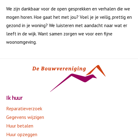
Actueel
We zijn dankbaar voor de open gesprekken en verhalen die we
Publicaties
mogen horen. Hoe gaat het met jou? Voel je je veilig, prettig en
Jaarverslagen
gezond in je woning? We luisteren met aandacht naar wat er
Visitatierapport
leeft in de wijk. Want samen zorgen we voor een fijne
Ondernemingsplan
woonomgeving.
Persberichten
Prestatieafspraken
Investeringsstatuut
Reglementen en codes
Privacystatement
Vacatures
KWH
Ik huur
Onze huisregels
Reparatieverzoek
Provinciale Klachtencommissie
Gegevens wijzigen
Klachtenformulier
Huur betalen
De Bouwvereniging
Huur opzeggen