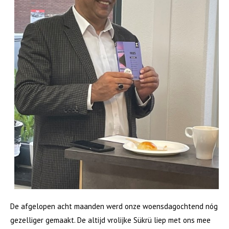
Zonnepanelen
Energielabel
Keukenvervanging
Veranderingen aanbrengen in je woning
Ik zoek
Woning zoeken
Woning geaccepteerd
Nieuwbouwprojecten
Wijken en dorpen
Wooncentrum Almenum
Toekomst Almenum
Seniorenwoningen
Over ons
De afgelopen acht maanden werd onze woensdagochtend nóg
De Bouwvereniging
gezelliger gemaakt. De altijd vrolijke Sükrü liep met ons mee