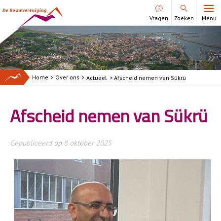
Vragen
Zoeken
Menu
Ik huur
Reparatieverzoek
Gegevens wijzigen
Home
Over ons
Actueel
> Afscheid nemen van Sükrü
Huur betalen
Huur opzeggen
Afscheid nemen van Sükrü
Huur opzeggen
Medehuurderschap
Gepubliceerd op
8 oktober 2025
Woningruil
BetereBuurtFonds
Overlast melden
Onderhoudsprojecten
Periodiek onderhoud
Comfort+woning