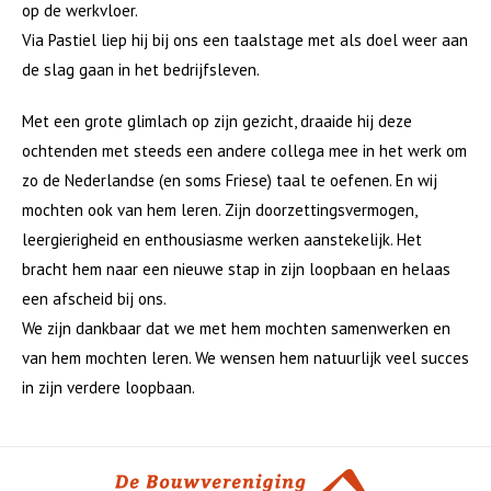
Actueel
op de werkvloer.
Publicaties
Via Pastiel liep hij bij ons een taalstage met als doel weer aan
Jaarverslagen
de slag gaan in het bedrijfsleven.
Visitatierapport
Met een grote glimlach op zijn gezicht, draaide hij deze
Ondernemingsplan
ochtenden met steeds een andere collega mee in het werk om
Persberichten
zo de Nederlandse (en soms Friese) taal te oefenen. En wij
Prestatieafspraken
mochten ook van hem leren. Zijn doorzettingsvermogen,
Investeringsstatuut
leergierigheid en enthousiasme werken aanstekelijk. Het
Reglementen en codes
bracht hem naar een nieuwe stap in zijn loopbaan en helaas
Privacystatement
een afscheid bij ons.
Vacatures
We zijn dankbaar dat we met hem mochten samenwerken en
KWH
van hem mochten leren. We wensen hem natuurlijk veel succes
Onze huisregels
in zijn verdere loopbaan.
Provinciale Klachtencommissie
Klachtenformulier
De Bouwvereniging